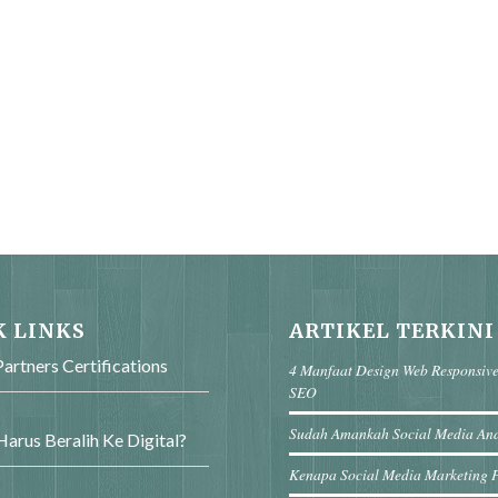
K LINKS
ARTIKEL TERKINI
artners Certifications
4 Manfaat Design Web Responsiv
SEO
Sudah Amankah Social Media An
arus Beralih Ke Digital?
Kenapa Social Media Marketing 